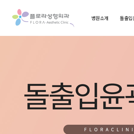
병원소개
돌출입