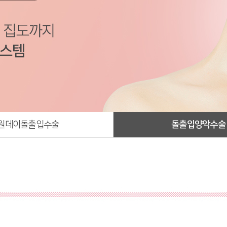
원데이돌출입수술
돌출입양악수술