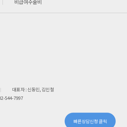
비급여수술비
대표자 : 신동민, 김인철
 02-544-7997
빠른상담신청 클릭